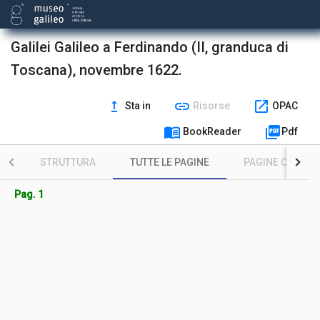
Galilei Galileo a Ferdinando (II, granduca di
Toscana), novembre 1622.
upgrade
link
open_in_new
Sta in
Risorse
OPAC
menu_book
picture_as_pdf
BookReader
Pdf
STRUTTURA
TUTTE LE PAGINE
PAGINE CON ILL
Pag. 1