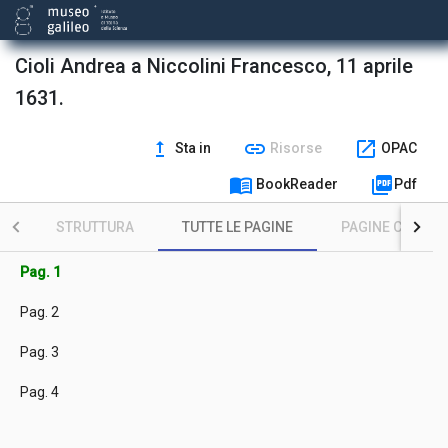
Cioli Andrea a Niccolini Francesco, 11 aprile
1631.
upgrade
link
open_in_new
Sta in
Risorse
OPAC
menu_book
picture_as_pdf
BookReader
Pdf
STRUTTURA
TUTTE LE PAGINE
PAGINE CON ILL
Pag. 1
Pag. 2
Pag. 3
Pag. 4