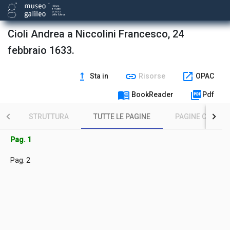
Cioli Andrea a Niccolini Francesco, 24
febbraio 1633.
upgrade
link
open_in_new
Sta in
Risorse
OPAC
menu_book
picture_as_pdf
BookReader
Pdf
STRUTTURA
TUTTE LE PAGINE
PAGINE CON ILL
Pag. 1
Pag. 2