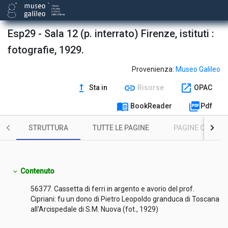
Esp29 - Sala 12 (p. interrato) Firenze, istituti :
fotografie, 1929.
Provenienza:
Museo Galileo
upgrade
link
open_in_new
Sta in
Risorse
OPAC
menu_book
picture_as_pdf
BookReader
Pdf
STRUTTURA
TUTTE LE PAGINE
PAGINE CON ILL
Contenuto
expand_more
56377. Cassetta di ferri in argento e avorio del prof.
Cipriani: fu un dono di Pietro Leopoldo granduca di Toscana
all'Arcispedale di S.M. Nuova (fot., 1929)