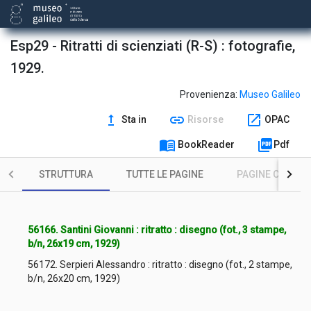
Esp29 - Ritratti di scienziati (R-S) : fotografie,
1929.
Provenienza:
Museo Galileo
upgrade
link
open_in_new
Sta in
Risorse
OPAC
menu_book
picture_as_pdf
BookReader
Pdf
STRUTTURA
TUTTE LE PAGINE
PAGINE CON ILL
56166. Santini Giovanni : ritratto : disegno (fot., 3 stampe,
b/n, 26x19 cm, 1929)
56172. Serpieri Alessandro : ritratto : disegno (fot., 2 stampe,
b/n, 26x20 cm, 1929)