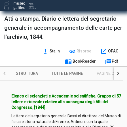
Atti a stampa. Diario e lettera del segretario
generale in accompagnamento delle carte per
l'archivio, 1844.
upgrade
link
open_in_new
Sta in
Risorse
OPAC
menu_book
picture_as_pdf
BookReader
Pdf
STRUTTURA
TUTTE LE PAGINE
PAGINE CON ILL
Elenco di scienziati e Accademie scientifiche. Gruppo di 57
lettere e ricevute relative alla consegna degli Atti del
Congresso, [1844].
Lettera del segretario generale Bassi al direttore del Museo di
fisica e storia naturale di Firenze, Antinori, con la quale