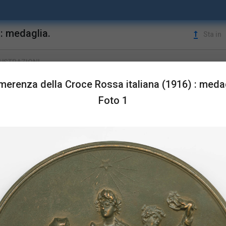
: medaglia.
upgrade
Sta in
LUSTRAZIONI
erenza della Croce Rossa italiana (1916) : medag
Foto 1