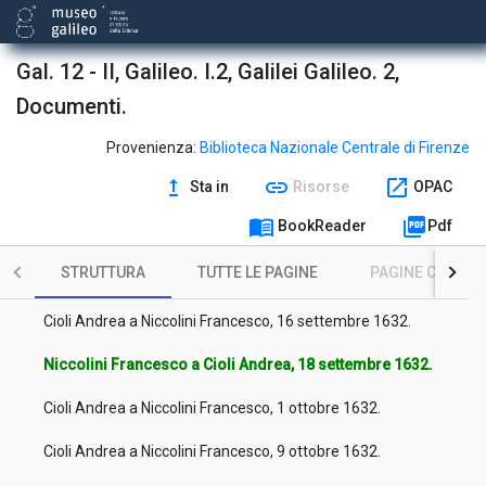
Niccolini Francesco a Cioli Andrea, 25 agosto 1632.
Niccolini Francesco a Cioli Andrea, 28 agosto 1632.
Gal. 12 - II, Galileo. I.2, Galilei Galileo. 2,
Documenti.
Niccolini Francesco a Cioli Andrea, 28 agosto 1632.
Niccolini Francesco a Cioli Andrea, 28 agosto 1632.
Provenienza:
Biblioteca Nazionale Centrale di Firenze
upgrade
link
open_in_new
Sta in
Risorse
OPAC
Niccolini Francesco a Cioli Andrea, 5 settembre 1632.
menu_book
picture_as_pdf
BookReader
Pdf
Cioli Andrea a Niccolini Francesco, 9 settembre 1632.
STRUTTURA
TUTTE LE PAGINE
PAGINE CON ILL
Niccolini Francesco a Cioli Andrea, 11 settembre 1632.
Cioli Andrea a Niccolini Francesco, 16 settembre 1632.
Niccolini Francesco a Cioli Andrea, 18 settembre 1632.
Cioli Andrea a Niccolini Francesco, 1 ottobre 1632.
Cioli Andrea a Niccolini Francesco, 9 ottobre 1632.