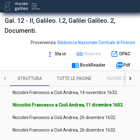
Cioli Andrea a Niccolini Francesco, 1 ottobre 1632.
Cioli Andrea a Niccolini Francesco, 9 ottobre 1632.
Gal. 12 - II, Galileo. I.2, Galilei Galileo. 2,
Documenti.
Cioli Andrea a Niccolini Francesco, 16 ottobre 1632.
Niccolini Francesco a Cioli Andrea, 24 ottobre 1632.
Provenienza:
Biblioteca Nazionale Centrale di Firenze
upgrade
link
open_in_new
Sta in
Risorse
OPAC
Cioli Andrea a Niccolini Francesco, 29 ottobre 1632.
menu_book
picture_as_pdf
BookReader
Pdf
Niccolini Francesco a Cioli Andrea, 6 novembre 1632.
STRUTTURA
TUTTE LE PAGINE
PAGINE CON ILL
Niccolini Francesco a Cioli Andrea, 13 novembre 1632.
Niccolini Francesco a Cioli Andrea, 14 novembre 1632.
Niccolini Francesco a Cioli Andrea, 11 dicembre 1632.
Niccolini Francesco a Cioli Andrea, 26 dicembre 1632.
Niccolini Francesco a Cioli Andrea, 26 dicembre 1632.