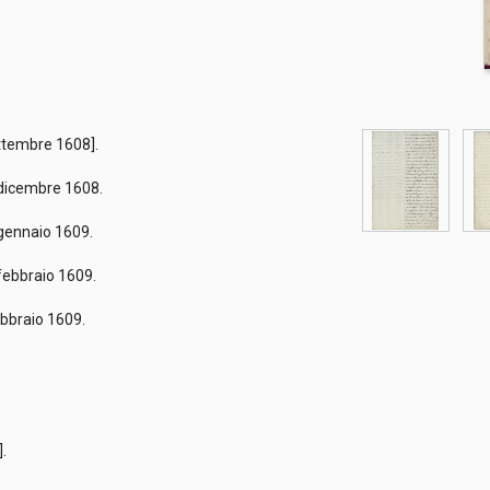
fi
settembre 1608].
9 dicembre 1608.
6 gennaio 1609.
1 febbraio 1609.
febbraio 1609.
1].