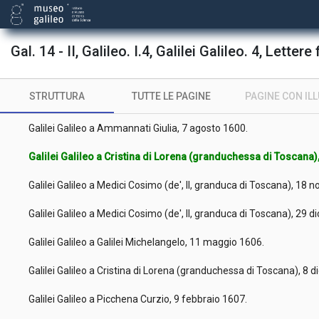
Galilei Galileo a Micanzio Fulgenzio, [9 febbraio 1636].
Gal. 14 - II, Galileo. I.4, Galilei Galileo. 4, Lettere 
Galilei Galileo a Galilei Vincenzo, 26 dicembre 1590.
STRUTTURA
TUTTE LE PAGINE
PAGINE CON IL
Galilei Galileo a Galilei Vincenzo, 15 novembre 1591.
Galilei Galileo a Ammannati Giulia, 7 agosto 1600.
Galilei Galileo a Cristina di Lorena (granduchessa di Toscan
Galilei Galileo a Medici Cosimo (de', II, granduca di Toscana), 1
Galilei Galileo a Medici Cosimo (de', II, granduca di Toscana), 29
Galilei Galileo a Galilei Michelangelo, 11 maggio 1606.
Galilei Galileo a Cristina di Lorena (granduchessa di Toscana), 8
Galilei Galileo a Picchena Curzio, 9 febbraio 1607.