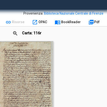
Provenienza:
Biblioteca Nazionale Centrale di Firenze
link
open_in_new
menu_book
picture_as_pdf
Risorse
OPAC
BookReader
Pdf
zoom_in
Carta: 116r