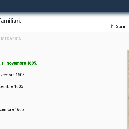
familiari.
upgrade
Sta in
LUSTRAZIONI
a), 11 novembre 1605.
8 novembre 1605.
 dicembre 1605.
 dicembre 1606.