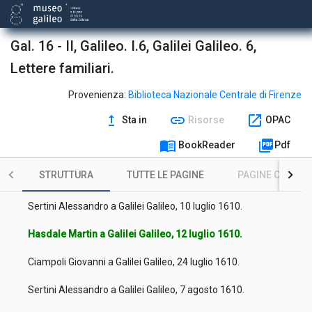
Bartoli Carlo a Galilei Galileo, 1 maggio 1610.
Mermann Thomas a Galilei Galileo, 12 maggio 1610.
Gal. 16 - II, Galileo. I.6, Galilei Galileo. 6,
Lettere familiari.
Vinta Belisario a Galilei Galileo, 22 maggio 1610.
Minucci Andrea a Galilei Galileo, 28 maggio 1610.
Provenienza:
Biblioteca Nazionale Centrale di Firenze
upgrade
link
open_in_new
Sta in
Risorse
OPAC
Vinta Belisario a Galilei Galileo, 5 giugno 1610.
menu_book
picture_as_pdf
BookReader
Pdf
Giugni Vincenzo a Galilei Galileo, 5 giugno 1610.
STRUTTURA
TUTTE LE PAGINE
PAGINE CON ILL
Cittadini Paolo Maria a Galilei Galileo, 3 luglio 1610.
Sertini Alessandro a Galilei Galileo, 10 luglio 1610.
Hasdale Martin a Galilei Galileo, 12 luglio 1610.
Ciampoli Giovanni a Galilei Galileo, 24 luglio 1610.
Sertini Alessandro a Galilei Galileo, 7 agosto 1610.