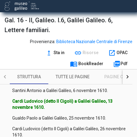
Ciampoli Giovanni a Galilei Galileo, 24 luglio 1610.
Sertini Alessandro a Galilei Galileo, 7 agosto 1610.
Gal. 16 - II, Galileo. I.6, Galilei Galileo. 6,
Hasdale Martin a Galilei Galileo, 17 agosto 1610.
Lettere familiari.
Cardi Ludovico (detto Il Cigoli) a Galilei Galileo, 1 ottobre 1610.
Provenienza:
Biblioteca Nazionale Centrale di Firenze
Valerio Luca a Galilei Galileo, 23 ottobre 1610.
upgrade
link
open_in_new
Sta in
Risorse
OPAC
menu_book
picture_as_pdf
Segeth Thomas a Galilei Galileo, 24 ottobre 1610.
BookReader
Pdf
Cardi Ludovico (detto Il Cigoli) a Galilei Galileo, 24 ottobre
STRUTTURA
TUTTE LE PAGINE
PAGINE CON ILL
1610.
Santini Antonio a Galilei Galileo, 6 novembre 1610.
Cardi Ludovico (detto Il Cigoli) a Galilei Galileo, 13
novembre 1610.
Gualdo Paolo a Galilei Galileo, 25 novembre 1610.
Cardi Ludovico (detto Il Cigoli) a Galilei Galileo, 26 novembre
1610.