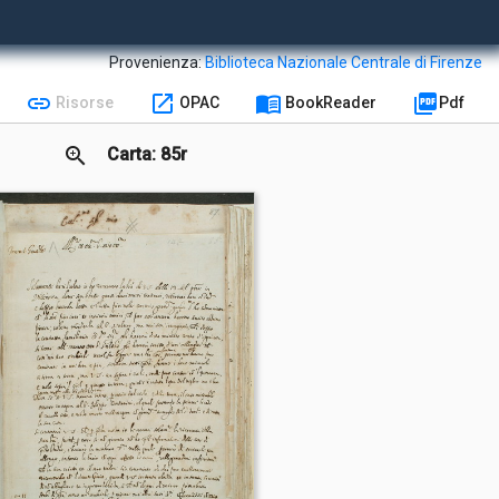
Provenienza:
Biblioteca Nazionale Centrale di Firenze
link
open_in_new
menu_book
picture_as_pdf
Risorse
OPAC
BookReader
Pdf
zoom_in
Carta: 85r