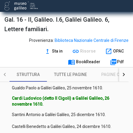
Cardi Ludovico (detto Il Cigoli) a Galilei Galileo, 1 ottobre 1610.
Gal. 16 - II, Galileo. I.6, Galilei Galileo. 6,
Valerio Luca a Galilei Galileo, 23 ottobre 1610.
Lettere familiari.
Segeth Thomas a Galilei Galileo, 24 ottobre 1610.
Provenienza:
Biblioteca Nazionale Centrale di Firenze
Cardi Ludovico (detto Il Cigoli) a Galilei Galileo, 24 ottobre
upgrade
link
open_in_new
1610.
Sta in
Risorse
OPAC
menu_book
picture_as_pdf
Santini Antonio a Galilei Galileo, 6 novembre 1610.
BookReader
Pdf
Cardi Ludovico (detto Il Cigoli) a Galilei Galileo, 13 novembre
STRUTTURA
TUTTE LE PAGINE
PAGINE CON ILL
1610.
Gualdo Paolo a Galilei Galileo, 25 novembre 1610.
Cardi Ludovico (detto Il Cigoli) a Galilei Galileo, 26
novembre 1610.
Santini Antonio a Galilei Galileo, 25 dicembre 1610.
Castelli Benedetto a Galilei Galileo, 24 dicembre 1610.