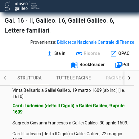
Cardi Ludovico (detto Il Cigoli) a Galilei Galileo, 26 novembre
1610.
Gal. 16 - II, Galileo. I.6, Galilei Galileo. 6,
Santini Antonio a Galilei Galileo, 25 dicembre 1610.
Lettere familiari.
Castelli Benedetto a Galilei Galileo, 24 dicembre 1610.
Provenienza:
Biblioteca Nazionale Centrale di Firenze
Gualdo Paolo a Galilei Galileo, 29 dicembre 1610.
upgrade
link
open_in_new
Sta in
Risorse
OPAC
Vinta Belisario a Galilei Galileo, 6 febbraio 1609 [ab Inc.] [i.e.
menu_book
picture_as_pdf
BookReader
Pdf
1610].
Vinta Belisario a Galilei Galileo, 20 febbraio 1609 [ab Inc.] [i.e.
STRUTTURA
TUTTE LE PAGINE
PAGINE CON ILL
1610].
Vinta Belisario a Galilei Galileo, 19 marzo 1609 [ab Inc.] [i.e.
1610].
Cardi Ludovico (detto Il Cigoli) a Galilei Galileo, 9 aprile
1609.
Sagredo Giovanni Francesco a Galilei Galileo, 30 aprile 1609.
Cardi Ludovico (detto Il Cigoli) a Galilei Galileo, 22 maggio