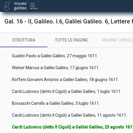
Galilei Michelangelo a Galilei Galileo, 14 aprile 1610.
Gal. 16 - II, Galileo. I.6, Galilei Galileo. 6, Lettere 
Galilei Michelangelo a Galilei Galileo, 27 aprile 1611.
Antonini Daniele a Galilei Galileo, 29 aprile 1611.
STRUTTURA
TUTTE LE PAGINE
PAGINE CON IL
Gualdo Paolo a Galilei Galileo, 6 maggio 1611.
Gualdo Paolo a Galilei Galileo, 27 maggio 1611.
Welser Marcus a Galilei Galileo, 17 giugno 1611.
Roffeni Giovanni Antonio a Galilei Galileo, 18 giugno 1611.
Cardi Ludovico (detto Il Cigoli) a Galilei Galileo, 1 luglio 1611.
Borsacchi Camillo a Galilei Galileo, 3 luglio 1611.
Cardi Ludovico (detto Il Cigoli) a Galilei Galileo, 11 agosto 1611.
Cardi Ludovico (detto Il Cigoli) a Galilei Galileo, 23 agosto 16