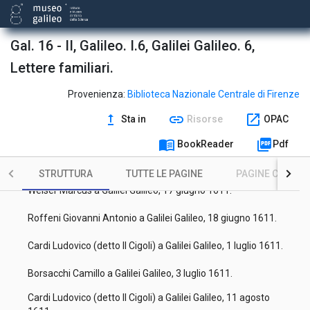
Cesi Federico a Galilei Galileo, 11 aprile 1615.
Gal. 16 - II, Galileo. I.6, Galilei Galileo. 6,
Galilei Michelangelo a Galilei Galileo, 14 aprile 1610.
Lettere familiari.
Galilei Michelangelo a Galilei Galileo, 27 aprile 1611.
Provenienza:
Biblioteca Nazionale Centrale di Firenze
Antonini Daniele a Galilei Galileo, 29 aprile 1611.
upgrade
link
open_in_new
Sta in
Risorse
OPAC
Gualdo Paolo a Galilei Galileo, 6 maggio 1611.
menu_book
picture_as_pdf
BookReader
Pdf
Gualdo Paolo a Galilei Galileo, 27 maggio 1611.
STRUTTURA
TUTTE LE PAGINE
PAGINE CON ILL
Welser Marcus a Galilei Galileo, 17 giugno 1611.
Roffeni Giovanni Antonio a Galilei Galileo, 18 giugno 1611.
Cardi Ludovico (detto Il Cigoli) a Galilei Galileo, 1 luglio 1611.
Borsacchi Camillo a Galilei Galileo, 3 luglio 1611.
Cardi Ludovico (detto Il Cigoli) a Galilei Galileo, 11 agosto