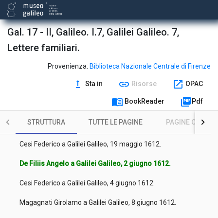
Magini Giovanni Antonio a Galilei Galileo, 10 gennaio 1612.
Cioli Andrea a Galilei Galileo, 12 gennaio 1612.
Gal. 17 - II, Galileo. I.7, Galilei Galileo. 7,
Castelli Benedetto a Galilei Galileo, 24 gennaio 1612.
Lettere familiari.
Cardi Ludovico (detto Il Cigoli) a Galilei Galileo, 3 febbraio
Provenienza:
Biblioteca Nazionale Centrale di Firenze
1612.
upgrade
link
open_in_new
Sta in
Risorse
OPAC
Cesi Federico a Galilei Galileo, 8 febbraio 1613.
menu_book
picture_as_pdf
BookReader
Pdf
Cardi Ludovico (detto Il Cigoli) a Galilei Galileo, 13 aprile 1612.
STRUTTURA
TUTTE LE PAGINE
PAGINE CON ILL
Cesi Federico a Galilei Galileo, 14 aprile 1612.
Cesi Federico a Galilei Galileo, 19 maggio 1612.
De Filiis Angelo a Galilei Galileo, 2 giugno 1612.
Cesi Federico a Galilei Galileo, 4 giugno 1612.
Magagnati Girolamo a Galilei Galileo, 8 giugno 1612.