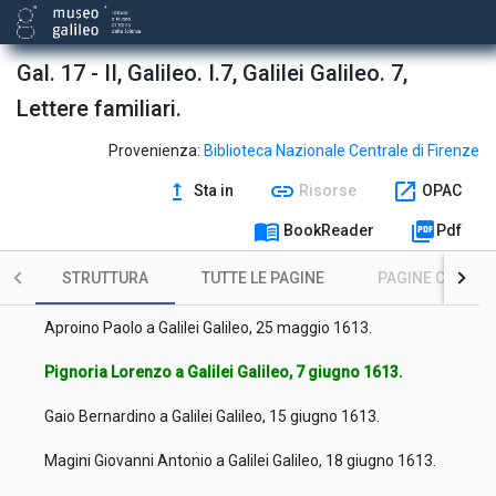
Pannocchieschi Arturo d'Elci a Galilei Galileo, 24 aprile 1613.
Gonzaga Carlo a Galilei Galileo, 25 aprile 1613.
Gal. 17 - II, Galileo. I.7, Galilei Galileo. 7,
Lettere familiari.
Pignoria Lorenzo a Galilei Galileo, 2 maggio 1613.
Cardi Ludovico (detto Il Cigoli) a Galilei Galileo, 3 maggio 1613.
Provenienza:
Biblioteca Nazionale Centrale di Firenze
upgrade
link
open_in_new
Sta in
Risorse
OPAC
Ferrari Cristoforo a Galilei Galileo, 4 maggio 1613.
menu_book
picture_as_pdf
BookReader
Pdf
Cesi Federico a Galilei Galileo, 17 maggio 1613.
STRUTTURA
TUTTE LE PAGINE
PAGINE CON ILL
Calippi Filippo a Galilei Galileo, 22 maggio 1613.
Aproino Paolo a Galilei Galileo, 25 maggio 1613.
Pignoria Lorenzo a Galilei Galileo, 7 giugno 1613.
Gaio Bernardino a Galilei Galileo, 15 giugno 1613.
Magini Giovanni Antonio a Galilei Galileo, 18 giugno 1613.