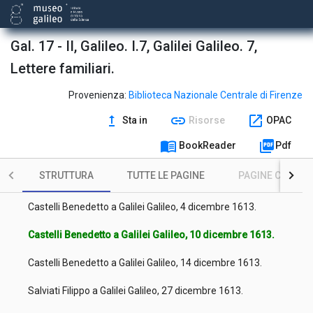
Glorioso Giovanni Camillo a Galilei Galileo, 2 novembre 1613.
Castelli Benedetto a Galilei Galileo, 6 novembre 1613.
Gal. 17 - II, Galileo. I.7, Galilei Galileo. 7,
Pannocchieschi Arturo d'Elci a Galilei Galileo, 6 novembre
Lettere familiari.
1613.
Castelli Benedetto a Galilei Galileo, 13 novembre 1613.
Provenienza:
Biblioteca Nazionale Centrale di Firenze
upgrade
link
open_in_new
Sta in
Risorse
OPAC
Salviati Filippo a Galilei Galileo, 13 novembre 1613.
menu_book
picture_as_pdf
BookReader
Pdf
Castelli Benedetto a Galilei Galileo, 20 novembre 1613.
STRUTTURA
TUTTE LE PAGINE
PAGINE CON ILL
Castelli Benedetto a Galilei Galileo, 3 dicembre 1613.
Castelli Benedetto a Galilei Galileo, 4 dicembre 1613.
Castelli Benedetto a Galilei Galileo, 10 dicembre 1613.
Castelli Benedetto a Galilei Galileo, 14 dicembre 1613.
Salviati Filippo a Galilei Galileo, 27 dicembre 1613.