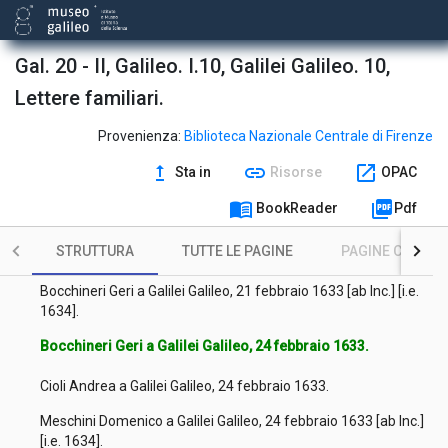
Buonamici Giovanni Francesco a Galilei Galileo, 11 febbraio
1633 [ab Inc.] [i.e. 1634].
Gal. 20 - II, Galileo. I.10, Galilei Galileo. 10,
Cini Nicolò a Galilei Galileo, 12 febbraio 1632 [ab Inc.] [i.e.
1633].
Lettere familiari.
Bocchineri Geri e Bocchineri Alessandro a Galilei Galileo, 16
Provenienza:
Biblioteca Nazionale Centrale di Firenze
febbraio 1633 [ab Inc.] [i.e. 1634].
upgrade
link
open_in_new
Sta in
Risorse
OPAC
Bocchineri Alessandro a Galilei Galileo, 18 febbraio 1633.
menu_book
picture_as_pdf
BookReader
Pdf
Bocchineri Geri a Galilei Galileo, 18 febbraio 1633.
STRUTTURA
TUTTE LE PAGINE
PAGINE CON ILL
Bocchineri Geri a Galilei Galileo, 21 febbraio 1633.
Bocchineri Geri a Galilei Galileo, 21 febbraio 1633 [ab Inc.] [i.e.
1634].
Bocchineri Geri a Galilei Galileo, 24 febbraio 1633.
Cioli Andrea a Galilei Galileo, 24 febbraio 1633.
Meschini Domenico a Galilei Galileo, 24 febbraio 1633 [ab Inc.]
[i.e. 1634].