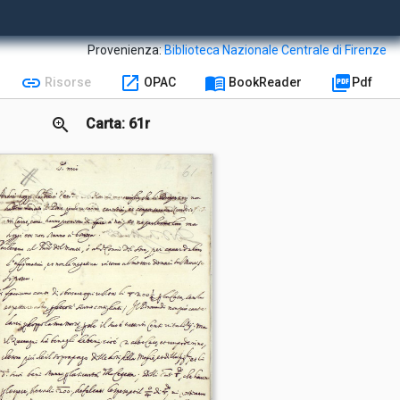
Provenienza:
Biblioteca Nazionale Centrale di Firenze
link
open_in_new
menu_book
picture_as_pdf
Risorse
OPAC
BookReader
Pdf
zoom_in
Carta: 61r