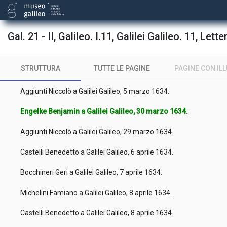
Bocchineri Geri a Galilei Galileo, [febbraio 1634].
Magiotti Raffaello a Galilei Galileo, 11 febbraio 1634.
Gal. 21 - II, Galileo. I.11, Galilei Galileo. 11, Lette
Conti Bernardo a Galilei Galileo, 12 febbraio 1634.
STRUTTURA
TUTTE LE PAGINE
PAGINE CON IL
Piccolomini Ascanio a Galilei Galileo, 21 febbraio 1634.
Aggiunti Niccolò a Galilei Galileo, 5 marzo 1634.
Engelke Benjamin a Galilei Galileo, 30 marzo 1634.
Aggiunti Niccolò a Galilei Galileo, 29 marzo 1634.
Castelli Benedetto a Galilei Galileo, 6 aprile 1634.
Bocchineri Geri a Galilei Galileo, 7 aprile 1634.
Michelini Famiano a Galilei Galileo, 8 aprile 1634.
Castelli Benedetto a Galilei Galileo, 8 aprile 1634.