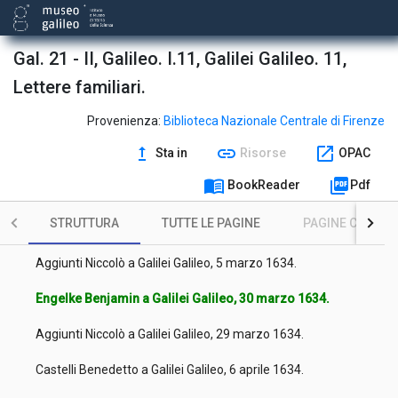
Conti Bernardo a Galilei Galileo, 24 gennaio 1634.
Castelli Benedetto a Galilei Galileo, 28 gennaio 1634.
Gal. 21 - II, Galileo. I.11, Galilei Galileo. 11,
Lettere familiari.
Bocchineri Geri a Galilei Galileo, 9 febbraio 1634.
Bocchineri Geri a Galilei Galileo, [febbraio 1634].
Provenienza:
Biblioteca Nazionale Centrale di Firenze
upgrade
link
open_in_new
Sta in
Risorse
OPAC
Magiotti Raffaello a Galilei Galileo, 11 febbraio 1634.
menu_book
picture_as_pdf
BookReader
Pdf
Conti Bernardo a Galilei Galileo, 12 febbraio 1634.
STRUTTURA
TUTTE LE PAGINE
PAGINE CON ILL
Piccolomini Ascanio a Galilei Galileo, 21 febbraio 1634.
Aggiunti Niccolò a Galilei Galileo, 5 marzo 1634.
Engelke Benjamin a Galilei Galileo, 30 marzo 1634.
Aggiunti Niccolò a Galilei Galileo, 29 marzo 1634.
Castelli Benedetto a Galilei Galileo, 6 aprile 1634.