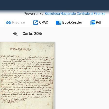
Provenienza:
Biblioteca Nazionale Centrale di Firenze
link
open_in_new
menu_book
picture_as_pdf
Risorse
OPAC
BookReader
Pdf
zoom_in
Carta: 204r