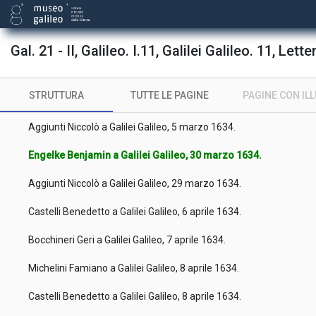
Bocchineri Geri a Galilei Galileo, [febbraio 1634].
Magiotti Raffaello a Galilei Galileo, 11 febbraio 1634.
Gal. 21 - II, Galileo. I.11, Galilei Galileo. 11, Lette
Conti Bernardo a Galilei Galileo, 12 febbraio 1634.
STRUTTURA
TUTTE LE PAGINE
PAGINE CON IL
Piccolomini Ascanio a Galilei Galileo, 21 febbraio 1634.
Aggiunti Niccolò a Galilei Galileo, 5 marzo 1634.
Engelke Benjamin a Galilei Galileo, 30 marzo 1634.
Aggiunti Niccolò a Galilei Galileo, 29 marzo 1634.
Castelli Benedetto a Galilei Galileo, 6 aprile 1634.
Bocchineri Geri a Galilei Galileo, 7 aprile 1634.
Michelini Famiano a Galilei Galileo, 8 aprile 1634.
Castelli Benedetto a Galilei Galileo, 8 aprile 1634.