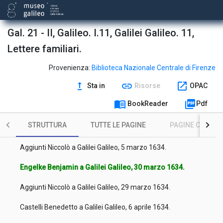
Conti Bernardo a Galilei Galileo, 24 gennaio 1634.
Castelli Benedetto a Galilei Galileo, 28 gennaio 1634.
Gal. 21 - II, Galileo. I.11, Galilei Galileo. 11,
Lettere familiari.
Bocchineri Geri a Galilei Galileo, 9 febbraio 1634.
Bocchineri Geri a Galilei Galileo, [febbraio 1634].
Provenienza:
Biblioteca Nazionale Centrale di Firenze
upgrade
link
open_in_new
Sta in
Risorse
OPAC
Magiotti Raffaello a Galilei Galileo, 11 febbraio 1634.
menu_book
picture_as_pdf
BookReader
Pdf
Conti Bernardo a Galilei Galileo, 12 febbraio 1634.
STRUTTURA
TUTTE LE PAGINE
PAGINE CON ILL
Piccolomini Ascanio a Galilei Galileo, 21 febbraio 1634.
Aggiunti Niccolò a Galilei Galileo, 5 marzo 1634.
Engelke Benjamin a Galilei Galileo, 30 marzo 1634.
Aggiunti Niccolò a Galilei Galileo, 29 marzo 1634.
Castelli Benedetto a Galilei Galileo, 6 aprile 1634.