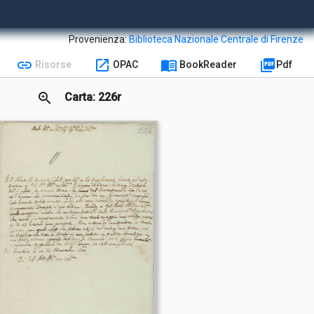
Provenienza:
Biblioteca Nazionale Centrale di Firenze
link
open_in_new
menu_book
picture_as_pdf
Risorse
OPAC
BookReader
Pdf
zoom_in
Carta: 226r