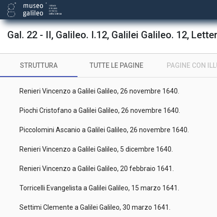
Galilei Alberto Cesare a Galilei Galileo, 1 novembre 1640.
Gal. 22 - II, Galileo. I.12, Galilei Galileo. 12, Lette
Piccolomini Ascanio a Galilei Galileo, 5 novembre 1640.
Renieri Vincenzo a Galilei Galileo, 14 novembre 1640.
STRUTTURA
TUTTE LE PAGINE
PAGINE CON IL
Soldani Iacopo a Galilei Galileo, 21 novembre 1640.
Renieri Vincenzo a Galilei Galileo, 26 novembre 1640.
Piochi Cristofano a Galilei Galileo, 26 novembre 1640.
Piccolomini Ascanio a Galilei Galileo, 26 novembre 1640.
Renieri Vincenzo a Galilei Galileo, 5 dicembre 1640.
Renieri Vincenzo a Galilei Galileo, 20 febbraio 1641.
Torricelli Evangelista a Galilei Galileo, 15 marzo 1641.
Settimi Clemente a Galilei Galileo, 30 marzo 1641.