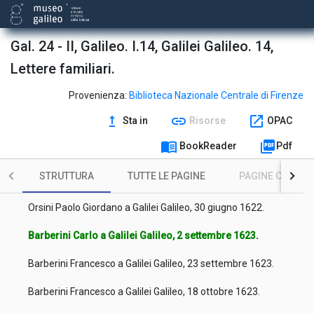
Del Monte Francesco Maria a Galilei Galileo, 3 maggio 1620.
Gal. 24 - II, Galileo. I.14, Galilei Galileo. 14,
Del Monte Francesco Maria a Galilei Galileo, 6 giugno 1620.
Lettere familiari.
Landi Federico (principe di Valditaro) a Galilei Galileo, 10 luglio
1620.
Provenienza:
Biblioteca Nazionale Centrale di Firenze
Barberini Maffeo a Galilei Galileo, 28 agosto 1620.
upgrade
link
open_in_new
Sta in
Risorse
OPAC
Leopold V (granduca d'Austria-Tirolo) a Galilei Galileo, 17 luglio
menu_book
picture_as_pdf
BookReader
Pdf
1621.
STRUTTURA
TUTTE LE PAGINE
PAGINE CON ILL
Orsini Paolo Giordano a Galilei Galileo, 27 maggio 1622.
Orsini Paolo Giordano a Galilei Galileo, 30 giugno 1622.
Barberini Carlo a Galilei Galileo, 2 settembre 1623.
Barberini Francesco a Galilei Galileo, 23 settembre 1623.
Barberini Francesco a Galilei Galileo, 18 ottobre 1623.