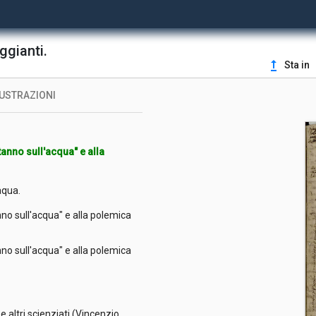
eggianti.
upgrade
Sta in
LUSTRAZIONI
tanno sull'acqua" e alla
.
'aqua.
nno sull'acqua" e alla polemica
nno sull'acqua" e alla polemica
 altri scienziati (Vincenzio