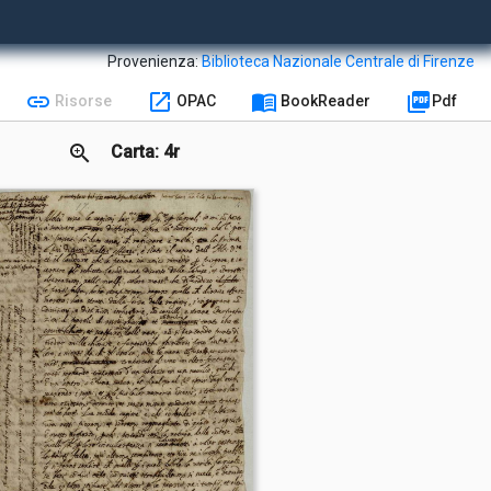
Provenienza:
Biblioteca Nazionale Centrale di Firenze
link
open_in_new
menu_book
picture_as_pdf
Risorse
OPAC
BookReader
Pdf
zoom_in
Carta: 4r