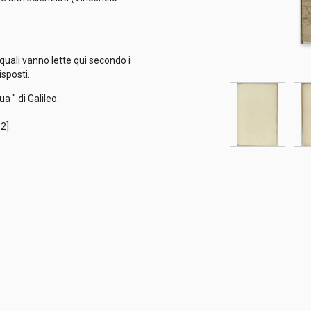
quali vanno lette qui secondo i
isposti.
a " di Galileo.
12].