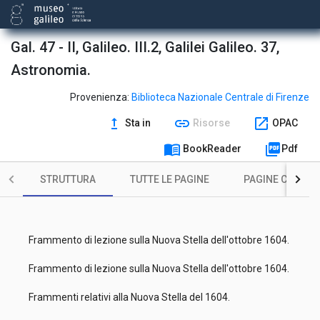
Gal. 47 - II, Galileo. III.2, Galilei Galileo. 37,
Astronomia.
Provenienza:
Biblioteca Nazionale Centrale di Firenze
upgrade
link
open_in_new
Sta in
Risorse
OPAC
menu_book
picture_as_pdf
BookReader
Pdf
STRUTTURA
TUTTE LE PAGINE
PAGINE CON ILL
Frammento di lezione sulla Nuova Stella dell'ottobre 1604.
Frammento di lezione sulla Nuova Stella dell'ottobre 1604.
Frammenti relativi alla Nuova Stella del 1604.