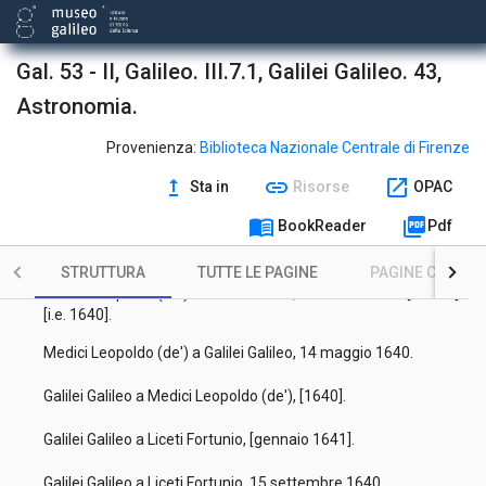
Biancani Giuseppe a Grienberger Christoph, 14 giugno 1611.
Gal. 53 - II, Galileo. III.7.1, Galilei Galileo. 43,
Copie di lettere di Welser, Brengger, Galileo.
Astronomia.
Galilei Galileo a Antonini Alfonso, 20 febbraio 1638.
Provenienza:
Biblioteca Nazionale Centrale di Firenze
[Senza titolo].
upgrade
link
open_in_new
Sta in
Risorse
OPAC
Galilei Galileo a Medici Leopoldo (de'), 13 marzo 1639 ab Inc.
[i.e. 1640].
menu_book
picture_as_pdf
BookReader
Pdf
Galilei Galileo a Medici Leopoldo (de'), 25 maggio 1640.
STRUTTURA
TUTTE LE PAGINE
PAGINE CON ILL
Medici Leopoldo (de') a Galilei Galileo, 11 marzo 1639 [ab Inc.]
[i.e. 1640].
Medici Leopoldo (de') a Galilei Galileo, 14 maggio 1640.
Galilei Galileo a Medici Leopoldo (de'), [1640].
Galilei Galileo a Liceti Fortunio, [gennaio 1641].
Galilei Galileo a Liceti Fortunio, 15 settembre 1640.