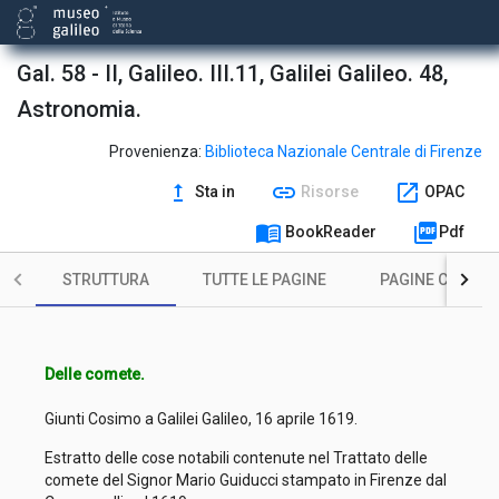
Gal. 58 - II, Galileo. III.11, Galilei Galileo. 48,
Astronomia.
Provenienza:
Biblioteca Nazionale Centrale di Firenze
upgrade
link
open_in_new
Sta in
Risorse
OPAC
menu_book
picture_as_pdf
BookReader
Pdf
STRUTTURA
TUTTE LE PAGINE
PAGINE CON ILL
Delle comete.
Giunti Cosimo a Galilei Galileo, 16 aprile 1619.
Estratto delle cose notabili contenute nel Trattato delle
comete del Signor Mario Guiducci stampato in Firenze dal