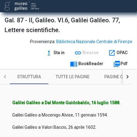
Gal. 87 - II, Galileo. VI.6, Galilei Galileo. 77,
Lettere scientifiche.
Provenienza:
Biblioteca Nazionale Centrale di Firenze
upgrade
link
open_in_new
Sta in
Risorse
OPAC
menu_book
picture_as_pdf
BookReader
Pdf
STRUTTURA
TUTTE LE PAGINE
PAGINE CON ILL
Galilei Galileo a Dal Monte Guidobaldo, 16 luglio 1588.
Galilei Galileo a Mocenigo Alvise, 11 gennaio 1594.
Galilei Galileo a Valori Baccio, 26 aprile 1602.