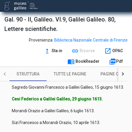
Magini Giovanni Antonio a Galilei Galileo, 30 aprile 1613.
Sagredo Giovanni Francesco a Galilei Galileo, 9 maggio 1613.
Gal. 90 - II, Galileo. VI.9, Galilei Galileo. 80,
Lettere scientifiche.
Cesi Federico a Galilei Galileo, 11 maggio 1613.
Bardi Giovanni a Galilei Galileo, 24 maggio 1613.
Provenienza:
Biblioteca Nazionale Centrale di Firenze
upgrade
link
open_in_new
Sta in
Risorse
OPAC
Cesi Federico a Galilei Galileo, 30 maggio 1613.
menu_book
picture_as_pdf
BookReader
Pdf
Aproino Paolo a Galilei Galileo, 1 giugno 1613.
STRUTTURA
TUTTE LE PAGINE
PAGINE CON ILL
Agucchi Giovanni Battista a Galilei Galileo, 8 giugno 1613.
Sagredo Giovanni Francesco a Galilei Galileo, 15 giugno 1613.
Cesi Federico a Galilei Galileo, 29 giugno 1613.
Morandi Orazio a Galilei Galileo, 6 luglio 1613.
Sizi Francesco a Morandi Orazio, 10 aprile 1613.