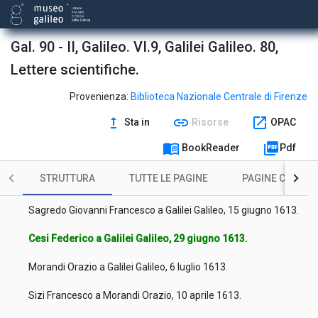
Magini Giovanni Antonio a Galilei Galileo, 30 aprile 1613.
Sagredo Giovanni Francesco a Galilei Galileo, 9 maggio 1613.
Gal. 90 - II, Galileo. VI.9, Galilei Galileo. 80,
Lettere scientifiche.
Cesi Federico a Galilei Galileo, 11 maggio 1613.
Bardi Giovanni a Galilei Galileo, 24 maggio 1613.
Provenienza:
Biblioteca Nazionale Centrale di Firenze
upgrade
link
open_in_new
Sta in
Risorse
OPAC
Cesi Federico a Galilei Galileo, 30 maggio 1613.
menu_book
picture_as_pdf
BookReader
Pdf
Aproino Paolo a Galilei Galileo, 1 giugno 1613.
STRUTTURA
TUTTE LE PAGINE
PAGINE CON ILL
Agucchi Giovanni Battista a Galilei Galileo, 8 giugno 1613.
Sagredo Giovanni Francesco a Galilei Galileo, 15 giugno 1613.
Cesi Federico a Galilei Galileo, 29 giugno 1613.
Morandi Orazio a Galilei Galileo, 6 luglio 1613.
Sizi Francesco a Morandi Orazio, 10 aprile 1613.