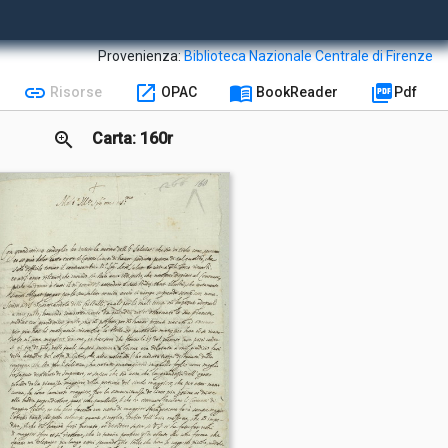
Provenienza:
Biblioteca Nazionale Centrale di Firenze
link
open_in_new
menu_book
picture_as_pdf
Risorse
OPAC
BookReader
Pdf
zoom_in
Carta: 160r