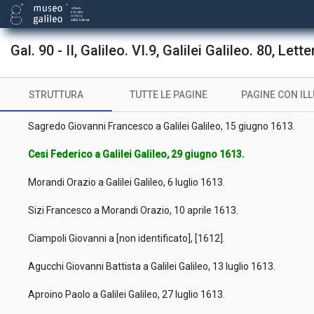
Bardi Giovanni a Galilei Galileo, 24 maggio 1613.
Cesi Federico a Galilei Galileo, 30 maggio 1613.
Gal. 90 - II, Galileo. VI.9, Galilei Galileo. 80, Lett
Aproino Paolo a Galilei Galileo, 1 giugno 1613.
STRUTTURA
TUTTE LE PAGINE
PAGINE CON IL
Agucchi Giovanni Battista a Galilei Galileo, 8 giugno 1613.
Sagredo Giovanni Francesco a Galilei Galileo, 15 giugno 1613.
Cesi Federico a Galilei Galileo, 29 giugno 1613.
Morandi Orazio a Galilei Galileo, 6 luglio 1613.
Sizi Francesco a Morandi Orazio, 10 aprile 1613.
Ciampoli Giovanni a [non identificato], [1612].
Agucchi Giovanni Battista a Galilei Galileo, 13 luglio 1613.
Aproino Paolo a Galilei Galileo, 27 luglio 1613.