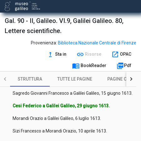
Magini Giovanni Antonio a Galilei Galileo, 30 aprile 1613.
Sagredo Giovanni Francesco a Galilei Galileo, 9 maggio 1613.
Gal. 90 - II, Galileo. VI.9, Galilei Galileo. 80,
Lettere scientifiche.
Cesi Federico a Galilei Galileo, 11 maggio 1613.
Bardi Giovanni a Galilei Galileo, 24 maggio 1613.
Provenienza:
Biblioteca Nazionale Centrale di Firenze
upgrade
link
open_in_new
Sta in
Risorse
OPAC
Cesi Federico a Galilei Galileo, 30 maggio 1613.
menu_book
picture_as_pdf
BookReader
Pdf
Aproino Paolo a Galilei Galileo, 1 giugno 1613.
STRUTTURA
TUTTE LE PAGINE
PAGINE CON ILL
Agucchi Giovanni Battista a Galilei Galileo, 8 giugno 1613.
Sagredo Giovanni Francesco a Galilei Galileo, 15 giugno 1613.
Cesi Federico a Galilei Galileo, 29 giugno 1613.
Morandi Orazio a Galilei Galileo, 6 luglio 1613.
Sizi Francesco a Morandi Orazio, 10 aprile 1613.