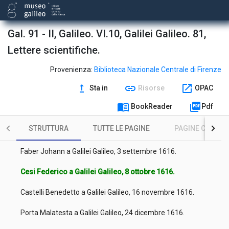
Gal. 91 - II, Galileo. VI.10, Galilei Galileo. 81,
Lettere scientifiche.
Provenienza:
Biblioteca Nazionale Centrale di Firenze
upgrade
link
open_in_new
Sta in
Risorse
OPAC
Cesi Federico a Galilei Galileo, 25 giugno 1616.
menu_book
picture_as_pdf
BookReader
Pdf
Cesi Federico a Galilei Galileo, 23 luglio 1616.
STRUTTURA
TUTTE LE PAGINE
PAGINE CON ILL
Cesi Federico a Galilei Galileo, 3 settembre 1616.
Faber Johann a Galilei Galileo, 3 settembre 1616.
Cesi Federico a Galilei Galileo, 8 ottobre 1616.
Castelli Benedetto a Galilei Galileo, 16 novembre 1616.
Porta Malatesta a Galilei Galileo, 24 dicembre 1616.