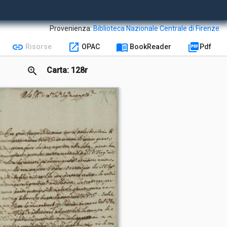
Provenienza:
Biblioteca Nazionale Centrale di Firenze
link
open_in_new
menu_book
picture_as_pdf
Risorse
OPAC
BookReader
Pdf
zoom_in
Carta: 128r