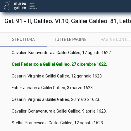
Cavalieri Bonaventura a Galilei Galileo, 16 febbraio 1622.
Cavalieri Bonaventura a Galilei Galileo, 22 marzo 1622.
Gal. 91 - II, Galileo. VI.10, Galilei Galileo. 81, Let
Colonna Fabio a Galilei Galileo, 8 agosto 1622.
STRUTTURA
TUTTE LE PAGINE
PAGINE CON IL
Stelluti Francesco a Galilei Galileo, 16 agosto 1622.
Cavalieri Bonaventura a Galilei Galileo, 17 agosto 1622.
Cesi Federico a Galilei Galileo, 27 dicembre 1622.
Cesarini Virginio a Galilei Galileo, 12 gennaio 1623.
Faber Johann a Galilei Galileo, 3 marzo 1623.
Cesarini Virginio a Galilei Galileo, 20 marzo 1623.
Cavalieri Bonaventura a Galilei Galileo, 9 aprile 1623.
Stelluti Francesco a Galilei Galileo, 12 agosto 1623.