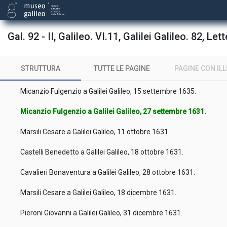
Buonamici Giovanni Francesco a Galilei Galileo, 28 giugno 1631.
Cavalieri Bonaventura a Galilei Galileo, 1 luglio 1631.
Gal. 92 - II, Galileo. VI.11, Galilei Galileo. 82, Let
Marsili Cesare a Galilei Galileo, 8 luglio 1631.
STRUTTURA
TUTTE LE PAGINE
PAGINE CON IL
Cavalieri Bonaventura a Galilei Galileo, 9 settembre 1631.
Micanzio Fulgenzio a Galilei Galileo, 15 settembre 1635.
Micanzio Fulgenzio a Galilei Galileo, 27 settembre 1631.
Marsili Cesare a Galilei Galileo, 11 ottobre 1631.
Castelli Benedetto a Galilei Galileo, 18 ottobre 1631.
Cavalieri Bonaventura a Galilei Galileo, 28 ottobre 1631.
Marsili Cesare a Galilei Galileo, 18 dicembre 1631.
Pieroni Giovanni a Galilei Galileo, 31 dicembre 1631.