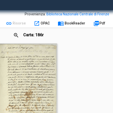
Provenienza:
Biblioteca Nazionale Centrale di Firenze
link
open_in_new
menu_book
picture_as_pdf
Risorse
OPAC
BookReader
Pdf
zoom_in
Carta: 186r