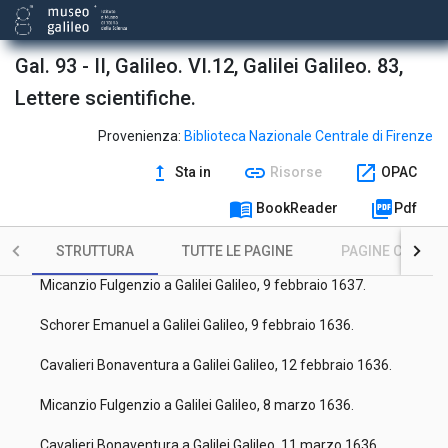
Micanzio Fulgenzio a Galilei Galileo, 22 dicembre 1635.
Cavalieri Bonaventura a Galilei Galileo, 24 dicembre 1635.
Gal. 93 - II, Galileo. VI.12, Galilei Galileo. 83,
Magiotti Raffaello a Galilei Galileo, 5 gennaio 1636.
Lettere scientifiche.
Schorer Emanuel a Galilei Galileo, 12 gennaio 1636.
Provenienza:
Biblioteca Nazionale Centrale di Firenze
Guevara Giovanni (di) a Galilei Galileo, 20 gennaio 1636.
upgrade
link
open_in_new
Sta in
Risorse
OPAC
Peri Dino a Galilei Galileo, 21 gennaio 1636 ab Inc. [i.e. 1637].
menu_book
picture_as_pdf
BookReader
Pdf
Peri Dino a Galilei Galileo, [22-24 gennaio 1637].
STRUTTURA
TUTTE LE PAGINE
PAGINE CON ILL
Micanzio Fulgenzio a Galilei Galileo, 9 febbraio 1637.
Schorer Emanuel a Galilei Galileo, 9 febbraio 1636.
Cavalieri Bonaventura a Galilei Galileo, 12 febbraio 1636.
Micanzio Fulgenzio a Galilei Galileo, 8 marzo 1636.
Cavalieri Bonaventura a Galilei Galileo, 11 marzo 1636.