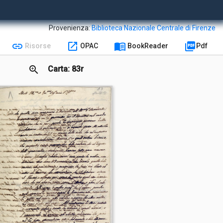
Provenienza:
Biblioteca Nazionale Centrale di Firenze
link
open_in_new
menu_book
picture_as_pdf
Risorse
OPAC
BookReader
Pdf
zoom_in
Carta: 83r