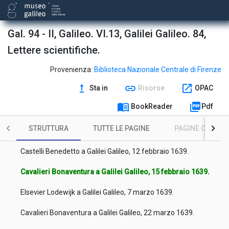
Micanzio Fulgenzio a Galilei Galileo, 4 dicembre 1638.
Michelini Famiano a Galilei Galileo, 11 dicembre 1638.
Gal. 94 - II, Galileo. VI.13, Galilei Galileo. 84,
Lettere scientifiche.
Baliani Giovanni Battista a Galilei Galileo, 17 dicembre 1638.
Cavalieri Bonaventura a Galilei Galileo, 28 dicembre 1638.
Provenienza:
Biblioteca Nazionale Centrale di Firenze
upgrade
link
open_in_new
Sta in
Risorse
OPAC
Cavalieri Bonaventura a Galilei Galileo, 25 gennaio 1639.
menu_book
picture_as_pdf
BookReader
Pdf
Castelli Benedetto a Galilei Galileo, 29 gennaio 1639.
STRUTTURA
TUTTE LE PAGINE
PAGINE CON ILL
Michelini Famiano a Galilei Galileo, 8 febbraio 1639.
Castelli Benedetto a Galilei Galileo, 12 febbraio 1639.
Cavalieri Bonaventura a Galilei Galileo, 15 febbraio 1639.
Elsevier Lodewijk a Galilei Galileo, 7 marzo 1639.
Cavalieri Bonaventura a Galilei Galileo, 22 marzo 1639.