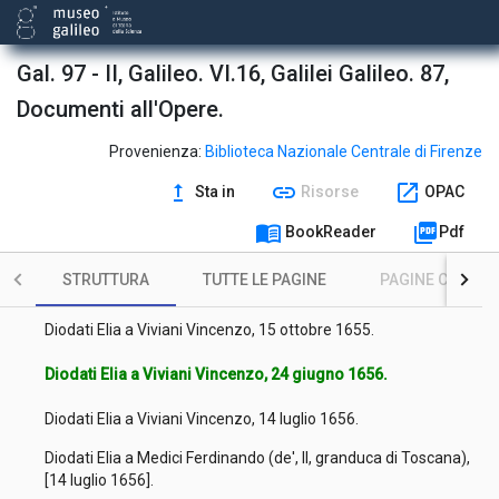
Gal. 97 - II, Galileo. VI.16, Galilei Galileo. 87,
Documenti all'Opere.
Diodati Elia a Viviani Vincenzo, 24 novembre 1656.
Provenienza:
Biblioteca Nazionale Centrale di Firenze
upgrade
link
open_in_new
Sta in
Risorse
OPAC
Viviani Vincenzo a Diodati Elia, 4 dicembre 1656.
menu_book
picture_as_pdf
BookReader
Pdf
Diodati Elia a Viviani Vincenzo, 4 agosto 1656.
STRUTTURA
TUTTE LE PAGINE
PAGINE CON ILL
Diodati Elia a Viviani Vincenzo, 20 ottobre 1656.
Diodati Elia a Viviani Vincenzo, 15 ottobre 1655.
Diodati Elia a Viviani Vincenzo, 24 giugno 1656.
Diodati Elia a Viviani Vincenzo, 14 luglio 1656.
Diodati Elia a Medici Ferdinando (de', II, granduca di Toscana),
[14 luglio 1656].