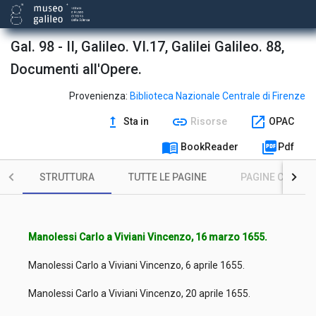
Gal. 98 - II, Galileo. VI.17, Galilei Galileo. 88,
Documenti all'Opere.
Provenienza:
Biblioteca Nazionale Centrale di Firenze
upgrade
link
open_in_new
Sta in
Risorse
OPAC
menu_book
picture_as_pdf
BookReader
Pdf
STRUTTURA
TUTTE LE PAGINE
PAGINE CON ILL
Manolessi Carlo a Viviani Vincenzo, 16 marzo 1655.
Manolessi Carlo a Viviani Vincenzo, 6 aprile 1655.
Manolessi Carlo a Viviani Vincenzo, 20 aprile 1655.