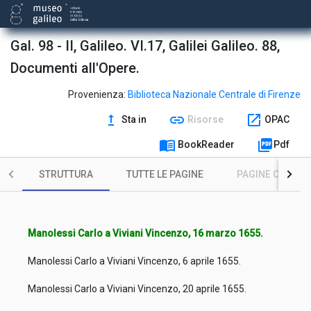
Gal. 98 - II, Galileo. VI.17, Galilei Galileo. 88,
Documenti all'Opere.
Provenienza:
Biblioteca Nazionale Centrale di Firenze
upgrade
link
open_in_new
Sta in
Risorse
OPAC
menu_book
picture_as_pdf
BookReader
Pdf
STRUTTURA
TUTTE LE PAGINE
PAGINE CON ILL
Manolessi Carlo a Viviani Vincenzo, 16 marzo 1655.
Manolessi Carlo a Viviani Vincenzo, 6 aprile 1655.
Manolessi Carlo a Viviani Vincenzo, 20 aprile 1655.