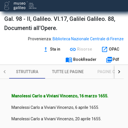
Gal. 98 - II, Galileo. VI.17, Galilei Galileo. 88,
Documenti all'Opere.
Provenienza:
Biblioteca Nazionale Centrale di Firenze
upgrade
link
open_in_new
Sta in
Risorse
OPAC
menu_book
picture_as_pdf
BookReader
Pdf
STRUTTURA
TUTTE LE PAGINE
PAGINE CON ILL
Manolessi Carlo a Viviani Vincenzo, 16 marzo 1655.
Manolessi Carlo a Viviani Vincenzo, 6 aprile 1655.
Manolessi Carlo a Viviani Vincenzo, 20 aprile 1655.