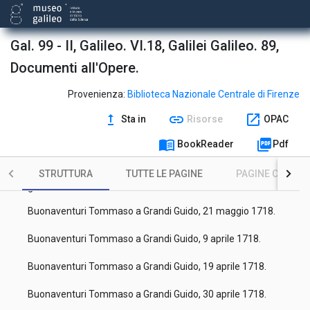
Buonaventuri Tommaso a Grandi Guido, 5 dicembre 1716.
Buonaventuri Tommaso a Grandi Guido, 8 dicembre 1716.
Gal. 99 - II, Galileo. VI.18, Galilei Galileo. 89,
Buonaventuri Tommaso a Grandi Guido, 24 giugno 1717.
Documenti all'Opere.
Buonaventuri Tommaso a Grandi Guido, 26 ottobre 1717.
Provenienza:
Biblioteca Nazionale Centrale di Firenze
Buonaventuri Tommaso a Grandi Guido, 13 novembre 1717.
upgrade
link
open_in_new
Sta in
Risorse
OPAC
Buonaventuri Tommaso a Grandi Guido e Viviani Vincenzo, 30
menu_book
picture_as_pdf
BookReader
Pdf
novembre 1717.
Buonaventuri Tommaso a Grandi Guido e Viviani Vincenzo, 7
STRUTTURA
TUTTE LE PAGINE
PAGINE CON ILL
gennaio 1717.
Buonaventuri Tommaso a Grandi Guido, 21 maggio 1718.
Buonaventuri Tommaso a Grandi Guido, 9 aprile 1718.
Buonaventuri Tommaso a Grandi Guido, 19 aprile 1718.
Buonaventuri Tommaso a Grandi Guido, 30 aprile 1718.