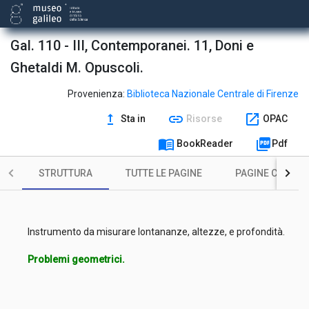
Gal. 110 - III, Contemporanei. 11, Doni e
Ghetaldi M. Opuscoli.
Provenienza:
Biblioteca Nazionale Centrale di Firenze
upgrade
link
open_in_new
Sta in
Risorse
OPAC
menu_book
picture_as_pdf
BookReader
Pdf
STRUTTURA
TUTTE LE PAGINE
PAGINE CON ILL
Instrumento da misurare lontananze, altezze, e profondità.
Problemi geometrici.