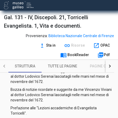
Gal. 131 - IV, Discepoli. 21, Torricelli
Evangelista. 1, Vita e documenti.
Provenienza:
Biblioteca Nazionale Centrale di Firenze
upgrade
link
open_in_new
Sta in
Risorse
OPAC
Evangelista Torricelli.
menu_book
picture_as_pdf
BookReader
Pdf
Frullani Pier Francesco a Nelli Giovanni Battista Clemente, 8
luglio 1771.
STRUTTURA
TUTTE LE PAGINE
PAGINE CON ILL
Bozza di notizie ricordate e suggerite da me Vincenzo Viviani
al dottor Lodovico Serenai lasciatagli nelle mani nel mese di
novembre del 1672.
Bozza di notizie ricordate e suggerite da me Vincenzo Viviani
al dottor Lodovico Serenai lasciatagli nelle mani nel mese di
novembre del 1672.
Prefazione alle "Lezioni accademiche di Evangelista
Torricelli".