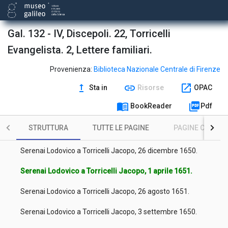
Serenai Lodovico a Torricelli Jacopo, 25 gennaio 1648.
Serenai Lodovico a Torricelli Jacopo, 18 gennaio 1648.
Gal. 132 - IV, Discepoli. 22, Torricelli
Evangelista. 2, Lettere familiari.
Serenai Lodovico a Torricelli Jacopo, 4 gennaio 1648.
Serenai Lodovico a Torricelli Jacopo, 27 dicembre 1647.
Provenienza:
Biblioteca Nazionale Centrale di Firenze
upgrade
link
open_in_new
Sta in
Risorse
OPAC
Serenai Lodovico a Torricelli Jacopo, 26 novembre 1647.
menu_book
picture_as_pdf
BookReader
Pdf
Serenai Lodovico a Torricelli Jacopo, 28 ottobre 1647.
STRUTTURA
TUTTE LE PAGINE
PAGINE CON ILL
Serenai Lodovico a Torricelli Jacopo, 26 novembre 1650.
Serenai Lodovico a Torricelli Jacopo, 26 dicembre 1650.
Serenai Lodovico a Torricelli Jacopo, 1 aprile 1651.
Serenai Lodovico a Torricelli Jacopo, 26 agosto 1651.
Serenai Lodovico a Torricelli Jacopo, 3 settembre 1650.